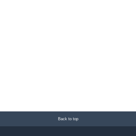
Back to top