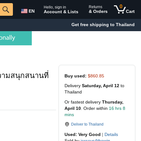
0
Returns
Hello, sign in
EN
& Orders
Cart
Account & Lists
Get free shipping to Thailand
ามสนุกสนานที่
Buy used:
$860.85
Delivery
Saturday, April 12
to
Thailand
Or fastest delivery
Thursday,
April 10
. Order within
16 hrs 8
mins
Deliver to
Thailand
Used: Very Good
|
Details
Sold by
jerseys4thewin