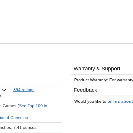
Warranty & Support
Product Warranty: For warranty
Feedback
394 ratings
s
Would you like to
tell us abou
eo Games (
See Top 100 in
tion 4 Consoles
 inches; 7.41 ounces