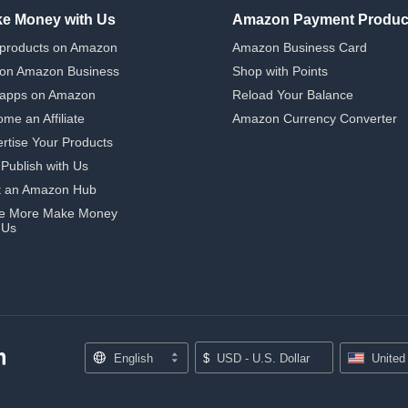
e Money with Us
Amazon Payment Produc
 products on Amazon
Amazon Business Card
 on Amazon Business
Shop with Points
 apps on Amazon
Reload Your Balance
me an Affiliate
Amazon Currency Converter
rtise Your Products
-Publish with Us
t an Amazon Hub
e More Make Money
 Us
English
$
USD - U.S. Dollar
United