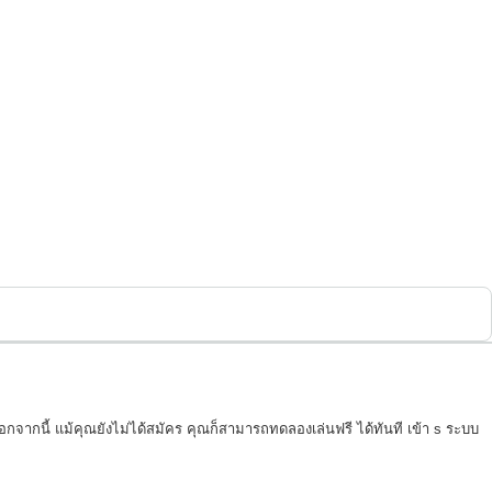
กจากนี้ แม้คุณยังไม่ได้สมัคร คุณก็สามารถทดลองเล่นฟรี ได้ทันที เข้า s ระบบ