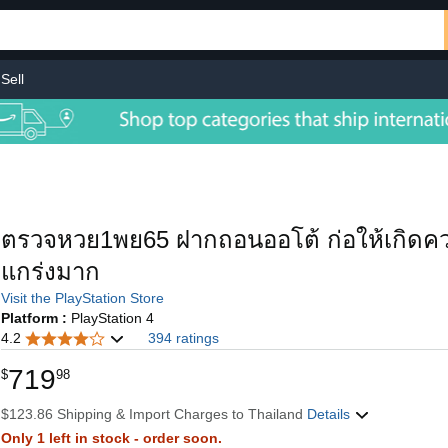
Sell
ตรวจหวย1พย65 ฝากถอนออโต้ ก่อให้เกิดคว
แกร่งมาก
Visit the PlayStation Store
Platform :
PlayStation 4
4.2
394 ratings
719
$
98
$123.86 Shipping & Import Charges to Thailand
Details
Only 1 left in stock - order soon.