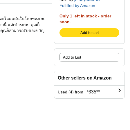
Fulfilled by Amazon
Only 1 left in stock - order
 คุณจะโลดแล่นในโลกของเกม
soon.
นี้ แค่เข้าระบบ คุณก็
ัครคุณก็สามารถรับของขวัญ
Add to cart
Add to List
Other sellers on Amazon
$
335
99
Used (4) from