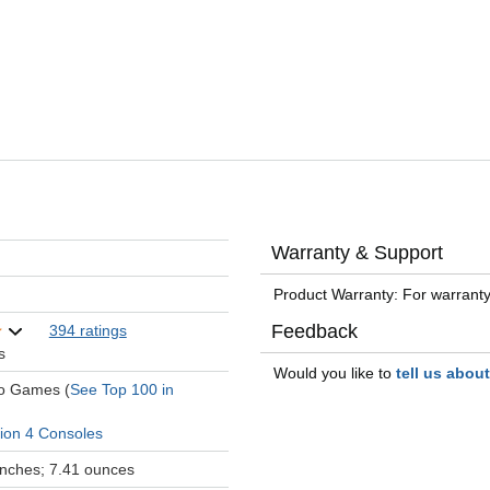
Warranty & Support
Product Warranty: For warranty
Feedback
394 ratings
s
Would you like to
tell us abou
eo Games (
See Top 100 in
tion 4 Consoles
 inches; 7.41 ounces