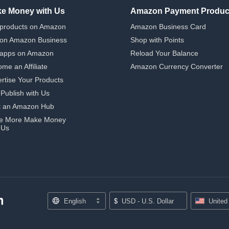
e Money with Us
Amazon Payment Produc
 products on Amazon
Amazon Business Card
 on Amazon Business
Shop with Points
 apps on Amazon
Reload Your Balance
me an Affiliate
Amazon Currency Converter
rtise Your Products
-Publish with Us
t an Amazon Hub
e More Make Money
 Us
English
$
USD - U.S. Dollar
United