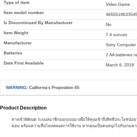
Type of item
Video Game
Item model number
465551863354
Is Discontinued By Manufacturer
No
Item Weight
7.4 ounces
Manufacturer
Sony Computer 
Batteries
2 AA batteries r
Date First Available
March 6, 2018
WARNING
:
California’s Proposition 65
Product Description
ทางเข้า88ktab ระบบสมาชิกออกแบบมาเพื่อให้คุณเข้าถึงสิทธิประโยชน์อย่าง
คอม พร้อมความลื่นไหลตลอดการใช้งาน หากคุณเป็นคนสนุกไปกับเกมคาสิโนห