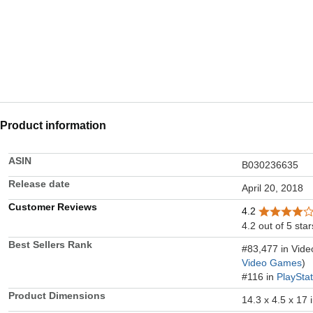
Product information
ASIN
B030236635
Release date
April 20, 2018
Customer Reviews
4.2
4.2 out of 5 star
Best Sellers Rank
#83,477 in Vid
Video Games
)
#116 in
PlaySta
Product Dimensions
14.3 x 4.5 x 17