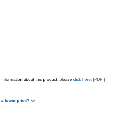
 information about this product, please
click here.
[PDF ]
t a lower price?