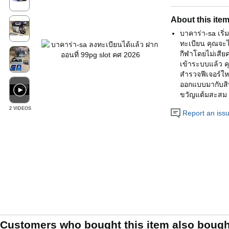
About this ite
บาคาร่า-sa เริ
ทะเบียน คุณจะไ
กีฬาโดยไม่เสียค่
เข้าระบบแล้ว ค
สำรวจฟีเจอร์ให
ออกแบบมากับสิท
ขวัญแต้มสะสม ห
2 VIDEOS
Report an issue
Customers who bought this item also bough