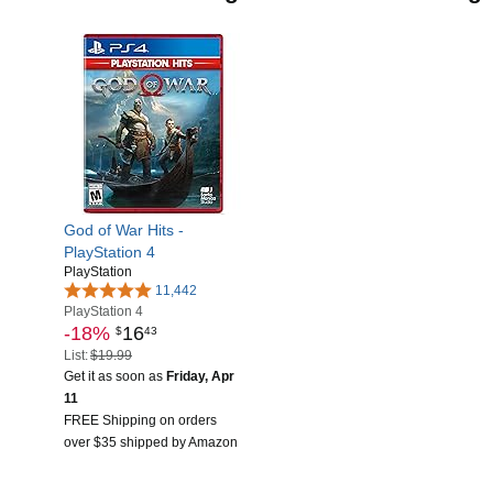
God of War Hits -
PlayStation 4
PlayStation
11,442
PlayStation 4
-18%
16
$
43
List:
$19.99
Get it as soon as
Friday, Apr
11
FREE Shipping on orders
over $35 shipped by Amazon