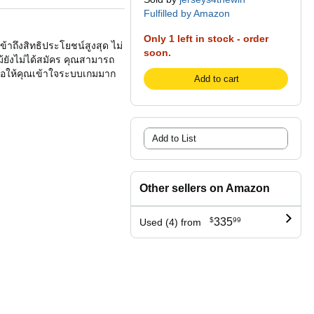
Fulfilled by Amazon
Only 1 left in stock - order
้าถึงสิทธิประโยชน์สูงสุด ไม่
soon.
้ยังไม่ได้สมัคร คุณสามารถ
่อให้คุณเข้าใจระบบเกมมาก
Add to cart
Add to List
Other sellers on Amazon
$
335
99
Used (4) from