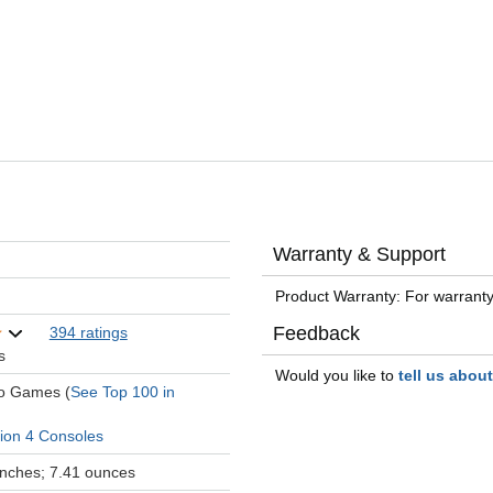
Warranty & Support
Product Warranty: For warranty
Feedback
394 ratings
s
Would you like to
tell us abou
eo Games (
See Top 100 in
tion 4 Consoles
 inches; 7.41 ounces