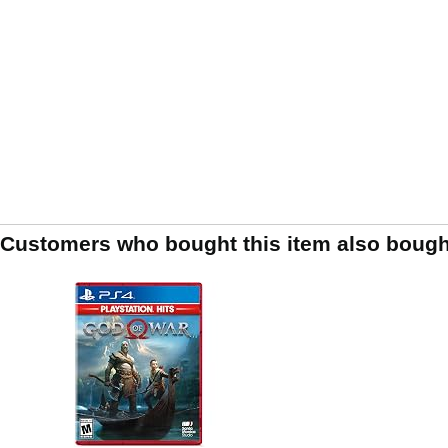
Customers who bought this item also bough