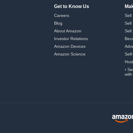
Get to Know Us
Mak
Careers
Sell
Blog
Sell
About Amazon
Sell
Investor Relations
Beco
Amazon Devices
Adve
Amazon Science
Self
Hos
›
Se
with