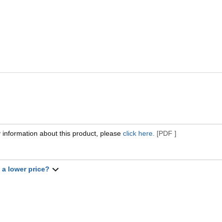
 information about this product, please
click here.
[PDF ]
t a lower price?