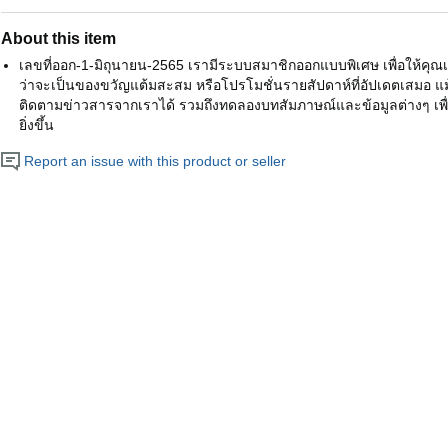
About this item
เลขที่ออก-1-มิถุนายน-2565 เรามีระบบสมาชิกออกแบบพิเศษ เพื่อให้คุณเข
ว่าจะเป็นของขวัญแต้มสะสม หรือโปรโมชั่นรายสัปดาห์ที่อัปเดตเสมอ แม
ติดตามข่าวสารจากเราได้ รวมถึงทดลองบทสัมภาษณ์และข้อมูลต่างๆ เพื
ยิ่งขึ้น
Report an issue with this product or seller