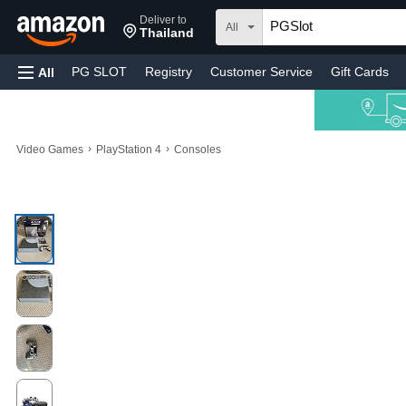
Deliver to
All
Thailand
PG SLOT
Registry
Customer Service
Gift Cards
All
›
›
Video Games
PlayStation 4
Consoles