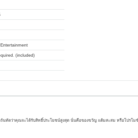
5
Entertainment
equired. (included)
ทัดว่าคุณจะได้รับสิทธิ์ประโยชน์สูงสุด นั่นคือของขวัญ แต้มสะสม หรือโปรโมชั่น