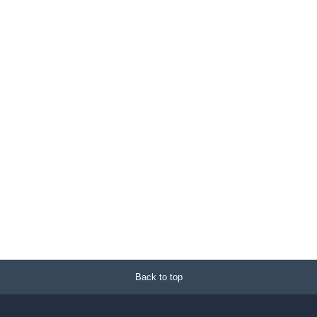
Back to top