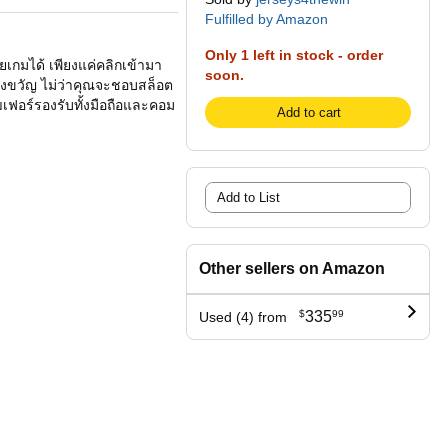
Fulfilled by Amazon
Only 1 left in stock - order
เกมได้ เพียงแค่คลิกเข้ามา
soon.
ของขวัญ ไม่ว่าคุณจะชอบสล็อต
ฒเฟอร์รองรับทั้งมือถือและคอม
Add to cart
Add to List
Other sellers on Amazon
$
335
99
Used (4) from