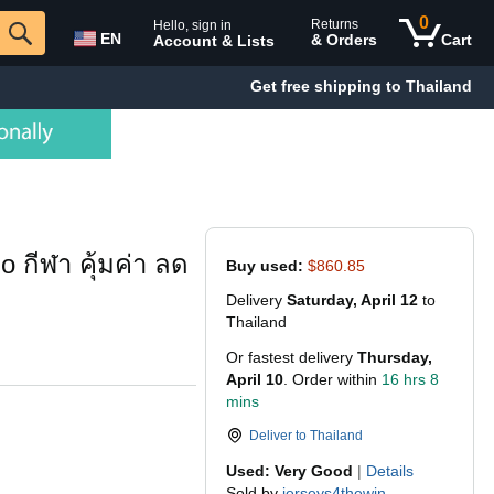
0
Returns
Hello, sign in
EN
& Orders
Cart
Account & Lists
Get free shipping to Thailand
 กีฬา คุ้มค่า ลด
Buy used:
$860.85
Delivery
Saturday, April 12
to
Thailand
Or fastest delivery
Thursday,
April 10
. Order within
16 hrs 8
mins
Deliver to
Thailand
Used: Very Good
|
Details
Sold by
jerseys4thewin