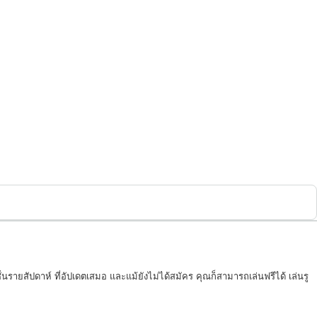
รายสัปดาห์ ที่อัปเดตเสมอ และแม้ยังไม่ได้สมัคร คุณก็สามารถเล่นฟรีได้ เล่นรู