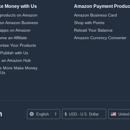
e Money with Us
Amazon Payment Produc
 products on Amazon
Amazon Business Card
 on Amazon Business
Shop with Points
 apps on Amazon
Reload Your Balance
me an Affiliate
Amazon Currency Converter
rtise Your Products
-Publish with Us
t an Amazon Hub
e More Make Money
 Us
English
$
USD - U.S. Dollar
United