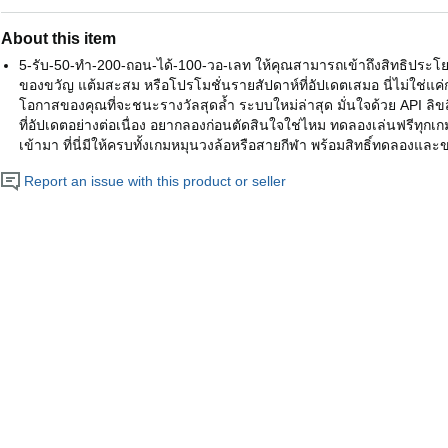
About this item
5-รับ-50-ทํา-200-ถอน-ได้-100-วอ-เลท ให้คุณสามารถเข้าถึงสิทธิประโยชน
ของขวัญ แต้มสะสม หรือโปรโมชั่นรายสัปดาห์ที่อัปเดตเสมอ นี่ไม่ใช่แค่
โอกาสของคุณที่จะชนะรางวัลสุดล้ำ ระบบใหม่ล่าสุด มั่นใจด้วย API ลิขส
ที่อัปเดตอย่างต่อเนื่อง อยากลองก่อนตัดสินใจใช่ไหม ทดลองเล่นฟรีทุกเกมไ
เข้ามา ที่นี่มีให้ครบทั้งเกมหมุนวงล้อหรือสายกีฬา พร้อมสิทธิ์ทดลองแ
Report an issue with this product or seller