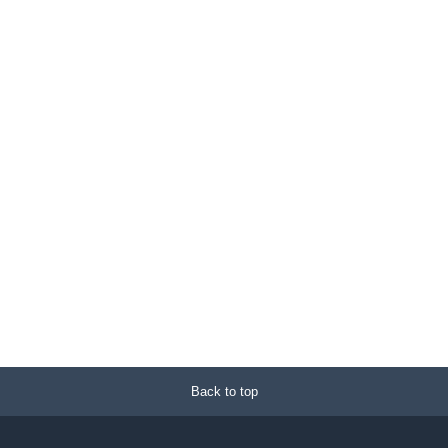
Back to top