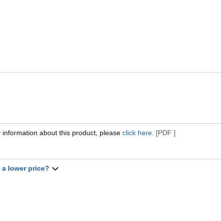
 information about this product, please
click here.
[PDF ]
t a lower price?