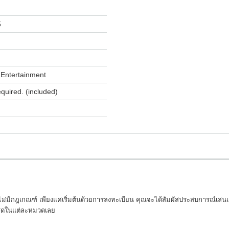
5
Entertainment
equired. (included)
ี่ไม่มีกฎเกณฑ์ เพียงแค่เริ่มต้นด้วยการลงทะเบียน คุณจะได้สัมผัสประสบการณ์เล่
าสุดในแต่ละหมวดเลย