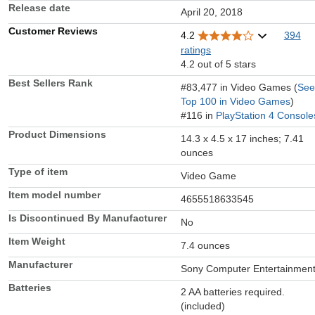
Release date
April 20, 2018
Customer Reviews
4.2
394
ratings
4.2 out of 5 stars
Best Sellers Rank
#83,477 in Video Games (
See
Top 100 in Video Games
)
#116 in
PlayStation 4 Console
Product Dimensions
14.3 x 4.5 x 17 inches; 7.41
ounces
Type of item
Video Game
Item model number
4655518633545
Is Discontinued By Manufacturer
No
Item Weight
7.4 ounces
Manufacturer
Sony Computer Entertainmen
Batteries
2 AA batteries required.
(included)