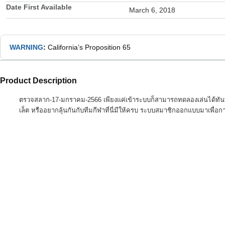
Date First Available
March 6, 2018
WARNING
:
California’s Proposition 65
Product Description
ตรวจสลาก-17-มกราคม-2566 เพียงแค่เข้าระบบก็สามารถทดลองเล่นได้ทันที
เล็ต หรืออยากลุ้นกันกับทีมกีฬาที่นี่มีให้ครบ ระบบสมาชิกออกแบบมาเพื