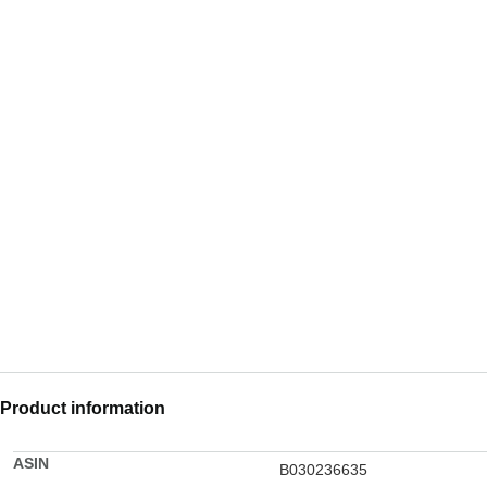
Product information
ASIN
B030236635