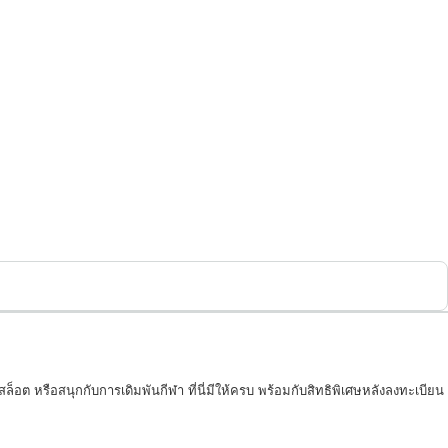
หรือสนุกกับการเดิมพันกีฬา ที่นี่มีให้ครบ พร้อมกับสิทธิพิเศษหลังลงทะเบียน