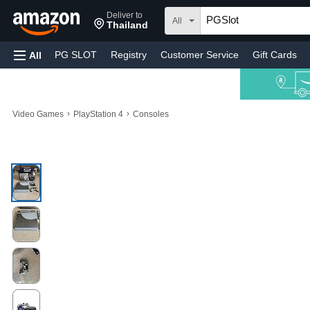
Deliver to
All
Thailand
PG SLOT
Registry
Customer Service
Gift Cards
All
›
›
Video Games
PlayStation 4
Consoles