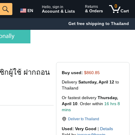
0
Returns
Hello, sign in
EN
& Orders
Cart
Account & Lists
Get free shipping to Thailand
ิกผู้ใช้ ฝากถอน
Buy used:
$860.85
Delivery
Saturday, April 12
to
Thailand
Or fastest delivery
Thursday,
April 10
. Order within
16 hrs 8
mins
Deliver to
Thailand
Used: Very Good
|
Details
Sold by
jerseys4thewin