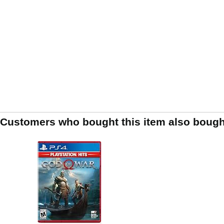
Customers who bought this item also bough