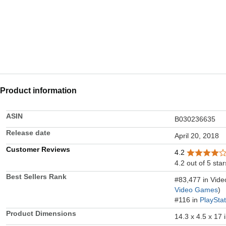
Product information
ASIN
B030236635
Release date
April 20, 2018
Customer Reviews
4.2
4.2 out of 5 star
Best Sellers Rank
#83,477 in Vid
Video Games
)
#116 in
PlaySta
Product Dimensions
14.3 x 4.5 x 17