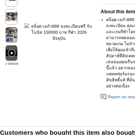
About this ite
สล็อต-เมก้า888
ลงทะเบียน คุณจ
และเกมกีฬาโดยไ
สามารถทดลองเล่
หมวดเกม ไม่จำ
เพื่อให้คุณเข้า
สัปดาห์ที่อัปเ
เล่นของคุณรื่นรม
2 VIDEOS
นี้แล้ว อยากลอ
แพลตฟอร์มรองรั
ลิขสิทธิ์แท้ ท
อย่างต่อเนื่อง
Report an issue
Customers who bought this item also bough