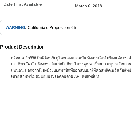
Date First Available
March 6, 2018
WARNING
:
California’s Proposition 65
Product Description
สล็อต-เมก้า888 ยินดีต้อนรับสู่โลกแห่งความบันเทิงแบบใหม่ เพียงแค่ลงทะเ
และกีฬา โดยไม่ต้องจ่ายเงินแม้ซึ้งเดียว ไม่ว่าคุณจะเป็นสายหมุนวงล้อสล็อต
แน่นอน นอกจากนี้ ยังมีระบบสมาชิกที่ออกแบบมาให้คุณเพลิดเพลินกับสิท
เข้าถึงเกมพรีเมียมแถมยังปลอดภัยด้วย API ลิขสิทธิ์แท้