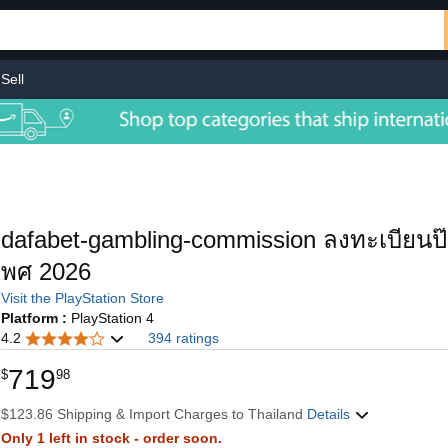
Sell
dafabet-gambling-commission ลงทะเบียนป๊
พศ 2026
Visit the PlayStation Store
Platform :
PlayStation 4
4.2
394 ratings
719
$
98
$123.86 Shipping & Import Charges to Thailand
Details
Only 1 left in stock - order soon.