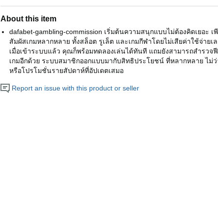
About this item
dafabet-gambling-commission เริ่มต้นความสนุกแบบไม่ต้องคิดเยอะ เพ
สัมผัสเกมหลากหลาย ทั้งสล็อต รูเล็ต และเกมกีฬาโดยไม่เสียค่าใช้จ่ายเลย
เมื่อเข้าระบบแล้ว คุณก็พร้อมทดลองเล่นได้ทันที แถมยังสามารถสำรวจฟี
เกมอีกด้วย ระบบสมาชิกออกแบบมากับสิทธิประโยชน์ ที่หลากหลาย ไม่
หรือโปรโมชั่นรายสัปดาห์ที่อัปเดตเสมอ
Report an issue with this product or seller