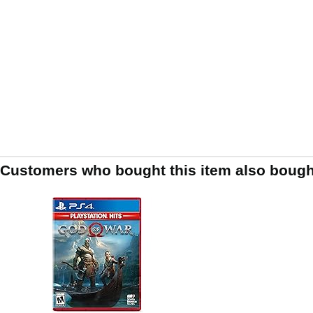
Customers who bought this item also bough