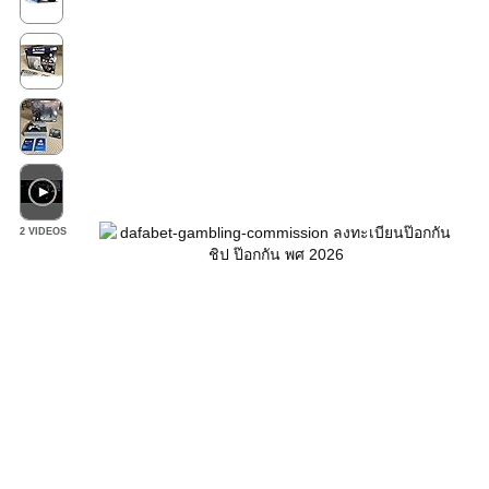
2 VIDEOS