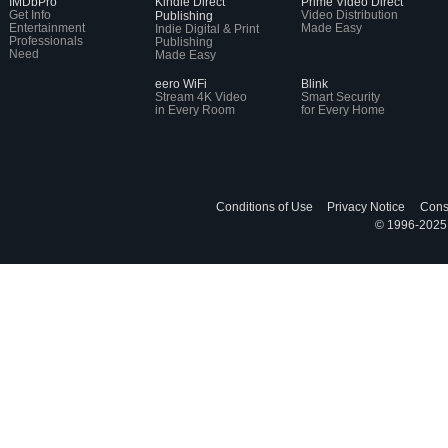
IMDbPro
Kindle Direct
Prime Video Direct
Get Info
Video Distribution
Publishing
Entertainment
Made Easy
Indie Digital & Print
Professionals
Publishing
Need
Made Easy
eero WiFi
Blink
Stream 4K Video
Smart Security
in Every Room
for Every Home
Conditions of Use
Privacy Notice
Cons
© 1996-2025, 