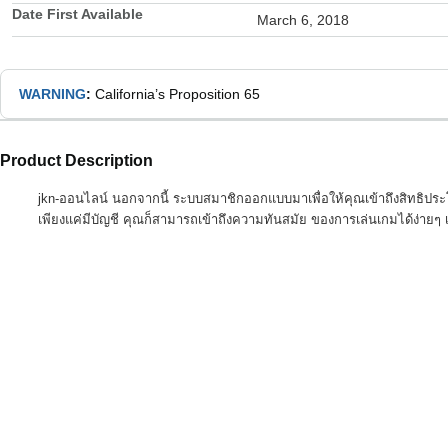
Date First Available
March 6, 2018
WARNING
:
California’s Proposition 65
Product Description
jkn-ออนไลน์ นอกจากนี้ ระบบสมาชิกออกแบบมาเพื่อให้คุณเข้าถึงสิทธิประโ
เพียงแค่มีบัญชี คุณก็สามารถเข้าถึงความทันสมัย ของการเล่นเกมได้ง่ายๆ 