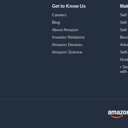
Get to Know Us
Mak
Careers
Sell
Blog
Sell
About Amazon
Sell
Investor Relations
Beco
Amazon Devices
Adve
Amazon Science
Self
Hos
›
Se
with