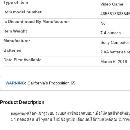
Type of item
Video Game
Item model number
465551863354
Is Discontinued By Manufacturer
No
Item Weight
7.4 ounces
Manufacturer
Sony Computer 
Batteries
2 AA batteries r
Date First Available
March 6, 2018
WARNING
:
California’s Proposition 65
Product Description
nagaway-สล็อต-เข้าสู่ระบบ ระบบสมาชิกออกแบบมาเพื่อให้คุณเข้าถึงสิทธิป
มา ทดลองเล่น ฟรี ทุกเกม ไม่มีข้อผูกมัด เลือกเล่นได้ตามสไตล์คุณ ไม่ว่