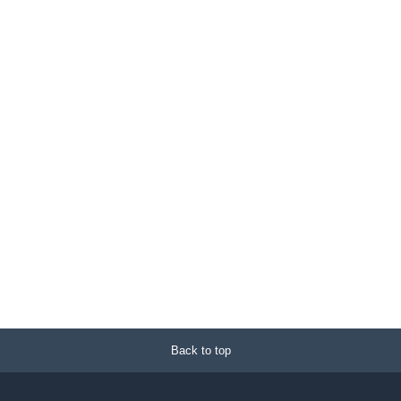
Back to top