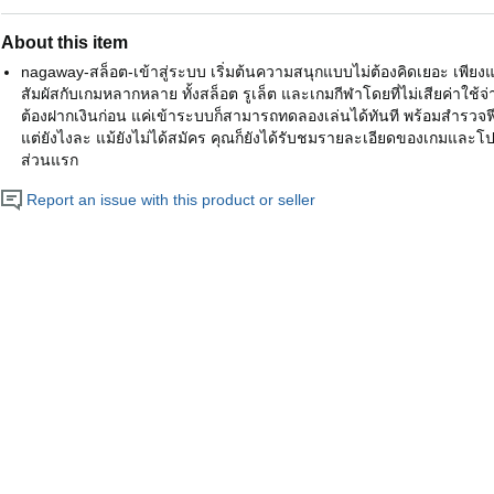
About this item
nagaway-สล็อต-เข้าสู่ระบบ เริ่มต้นความสนุกแบบไม่ต้องคิดเยอะ เพียง
สัมผัสกับเกมหลากหลาย ทั้งสล็อต รูเล็ต และเกมกีฬาโดยที่ไม่เสียค่าใช้จ
ต้องฝากเงินก่อน แค่เข้าระบบก็สามารถทดลองเล่นได้ทันที พร้อมสำรวจฟ
แต่ยังไงละ แม้ยังไม่ได้สมัคร คุณก็ยังได้รับชมรายละเอียดของเกมและโปรโ
ส่วนแรก
Report an issue with this product or seller